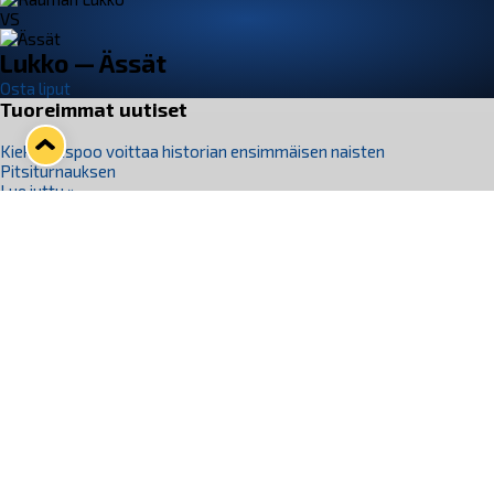
VS
Lukko — Ässät
Osta liput
Tuoreimmat uutiset
Kiekko-Espoo voittaa historian ensimmäisen naisten
Pitsiturnauksen
Lue juttu »
Pitsiturnauksen päiväliput on loppuunmyyty – Pitsitunnelmaan
pääset myös Marina Vistan terassilla
Lue juttu »
Lukko ja pirkanmaalainen vaatevalmistaja Nousu yhteistyöhön
Lue juttu »
Aapo Vanninen Nuorten Leijonien mukana
Lue juttu »
Rauman Lukko Oy on ostanut Marina Vista Oy:n liiketoiminnan
Raumalta
Lue juttu »