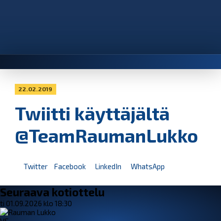
22.02.2019
Twiitti käyttäjältä
@TeamRaumanLukko
Twitter
Facebook
LinkedIn
WhatsApp
Seuraava kotiottelu
ti 01.09.2026 klo 18:30