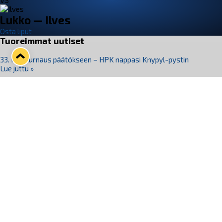
VS
Lukko — Ilves
Osta liput
Tuoreimmat uutiset
33. Pitsiturnaus päätökseen – HPK nappasi Knypyl-pystin
Lue juttu »
Otteluliput juhlakaudelle 26–27 nyt myynnissä!
Lue juttu »
Kiekko-Espoo voittaa historian ensimmäisen naisten
Pitsiturnauksen
Lue juttu »
Pitsiturnauksen päiväliput on loppuunmyyty – Pitsitunnelmaan
pääset myös Marina Vistan terassilla
Lue juttu »
Lukko ja pirkanmaalainen vaatevalmistaja Nousu yhteistyöhön
Lue juttu »
Seuraa Lukkoa somessa