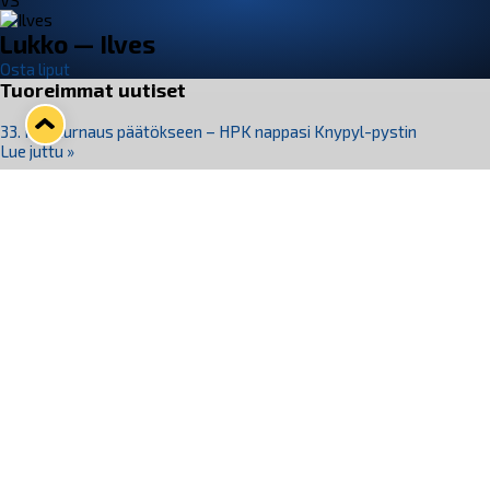
VS
Lukko — Ilves
Osta liput
Tuoreimmat uutiset
33. Pitsiturnaus päätökseen – HPK nappasi Knypyl-pystin
Lue juttu »
Otteluliput juhlakaudelle 26–27 nyt myynnissä!
Lue juttu »
Kiekko-Espoo voittaa historian ensimmäisen naisten
Pitsiturnauksen
Lue juttu »
Pitsiturnauksen päiväliput on loppuunmyyty – Pitsitunnelmaan
pääset myös Marina Vistan terassilla
Lue juttu »
Lukko ja pirkanmaalainen vaatevalmistaja Nousu yhteistyöhön
Lue juttu »
Seuraa Lukkoa somessa