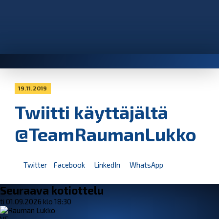
19.11.2019
Twiitti käyttäjältä
@TeamRaumanLukko
Twitter
Facebook
LinkedIn
WhatsApp
Seuraava kotiottelu
ti 01.09.2026 klo 18:30