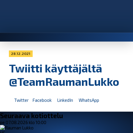
28.12.2021
Twiitti käyttäjältä
@TeamRaumanLukko
Twitter
Facebook
LinkedIn
WhatsApp
Seuraava kotiottelu
pe 07.08.2026 klo 10:00