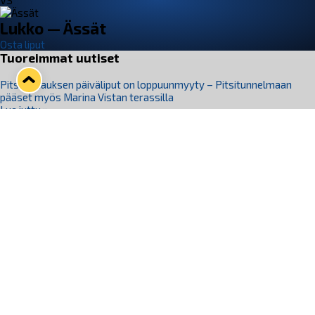
VS
Lukko — Ässät
Osta liput
Tuoreimmat uutiset
Pitsiturnauksen päiväliput on loppuunmyyty – Pitsitunnelmaan
pääset myös Marina Vistan terassilla
Lue juttu »
Lukko ja pirkanmaalainen vaatevalmistaja Nousu yhteistyöhön
Lue juttu »
Aapo Vanninen Nuorten Leijonien mukana
Lue juttu »
Rauman Lukko Oy on ostanut Marina Vista Oy:n liiketoiminnan
Raumalta
Lue juttu »
Varausviikonloppu oli kiireinen Jakub Florisille
Lue juttu »
Seuraa Lukkoa somessa