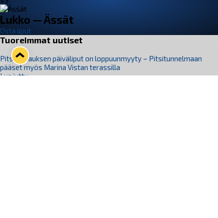
VS
Lukko — Ässät
Osta liput
Tuoreimmat uutiset
Pitsiturnauksen päiväliput on loppuunmyyty – Pitsitunnelmaan
pääset myös Marina Vistan terassilla
Lue juttu »
Lukko ja pirkanmaalainen vaatevalmistaja Nousu yhteistyöhön
Lue juttu »
Aapo Vanninen Nuorten Leijonien mukana
Lue juttu »
Rauman Lukko Oy on ostanut Marina Vista Oy:n liiketoiminnan
Raumalta
Lue juttu »
Varausviikonloppu oli kiireinen Jakub Florisille
Lue juttu »
Seuraa Lukkoa somessa