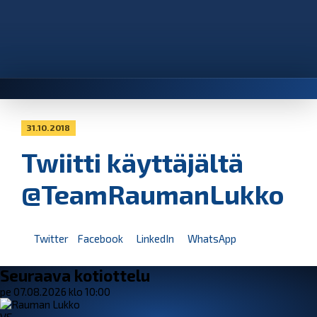
31.10.2018
Twiitti käyttäjältä
@TeamRaumanLukko
Twitter
Facebook
LinkedIn
WhatsApp
Seuraava kotiottelu
pe 07.08.2026 klo 10:00