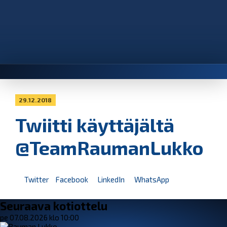
29.12.2018
Twiitti käyttäjältä
@TeamRaumanLukko
Twitter
Facebook
LinkedIn
WhatsApp
Seuraava kotiottelu
pe 07.08.2026 klo 10:00