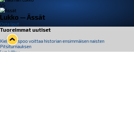
VS
Lukko — Ässät
Osta liput
Tuoreimmat uutiset
Kiekko-Espoo voittaa historian ensimmäisen naisten
Pitsiturnauksen
Lue juttu »
Pitsiturnauksen päiväliput on loppuunmyyty – Pitsitunnelmaan
pääset myös Marina Vistan terassilla
Lue juttu »
Lukko ja pirkanmaalainen vaatevalmistaja Nousu yhteistyöhön
Lue juttu »
Aapo Vanninen Nuorten Leijonien mukana
Lue juttu »
Rauman Lukko Oy on ostanut Marina Vista Oy:n liiketoiminnan
Raumalta
Lue juttu »