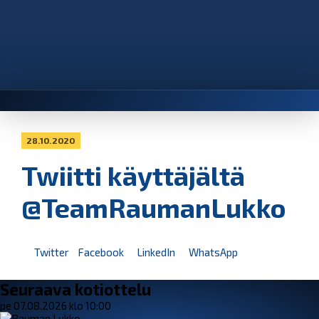
28.10.2020
Twiitti käyttäjältä
@TeamRaumanLukko
Twitter
Facebook
LinkedIn
WhatsApp
Seuraava kotiottelu
pe 07.08.2026 klo 10:00