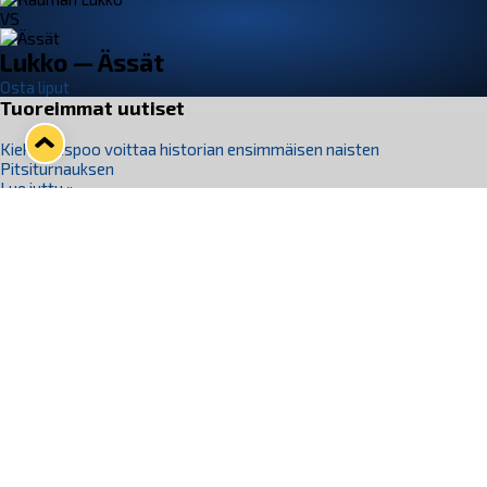
VS
Lukko — Ässät
Osta liput
Tuoreimmat uutiset
Kiekko-Espoo voittaa historian ensimmäisen naisten
Pitsiturnauksen
Lue juttu »
Pitsiturnauksen päiväliput on loppuunmyyty – Pitsitunnelmaan
pääset myös Marina Vistan terassilla
Lue juttu »
Lukko ja pirkanmaalainen vaatevalmistaja Nousu yhteistyöhön
Lue juttu »
Aapo Vanninen Nuorten Leijonien mukana
Lue juttu »
Rauman Lukko Oy on ostanut Marina Vista Oy:n liiketoiminnan
Raumalta
Lue juttu »