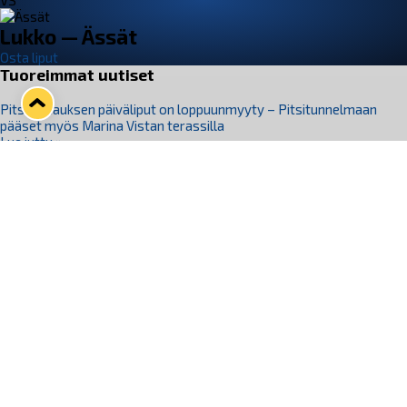
VS
Lukko — Ässät
Osta liput
Tuoreimmat uutiset
Pitsiturnauksen päiväliput on loppuunmyyty – Pitsitunnelmaan
pääset myös Marina Vistan terassilla
Lue juttu »
Lukko ja pirkanmaalainen vaatevalmistaja Nousu yhteistyöhön
Lue juttu »
Aapo Vanninen Nuorten Leijonien mukana
Lue juttu »
Rauman Lukko Oy on ostanut Marina Vista Oy:n liiketoiminnan
Raumalta
Lue juttu »
Varausviikonloppu oli kiireinen Jakub Florisille
Lue juttu »
Seuraa Lukkoa somessa