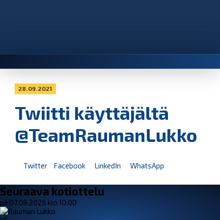
28.09.2021
Twiitti käyttäjältä
@TeamRaumanLukko
Twitter
Facebook
LinkedIn
WhatsApp
Seuraava kotiottelu
pe 07.08.2026 klo 10:00