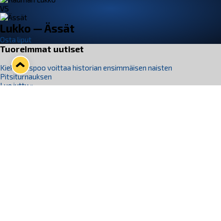
VS
Lukko — Ässät
Osta liput
Tuoreimmat uutiset
Kiekko-Espoo voittaa historian ensimmäisen naisten
Pitsiturnauksen
Lue juttu »
Pitsiturnauksen päiväliput on loppuunmyyty – Pitsitunnelmaan
pääset myös Marina Vistan terassilla
Lue juttu »
Lukko ja pirkanmaalainen vaatevalmistaja Nousu yhteistyöhön
Lue juttu »
Aapo Vanninen Nuorten Leijonien mukana
Lue juttu »
Rauman Lukko Oy on ostanut Marina Vista Oy:n liiketoiminnan
Raumalta
Lue juttu »