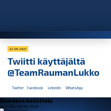
22.09.2021
Twiitti käyttäjältä
@TeamRaumanLukko
Twitter
Facebook
LinkedIn
WhatsApp
Seuraava kotiottelu
pe 07.08.2026 klo 10:00