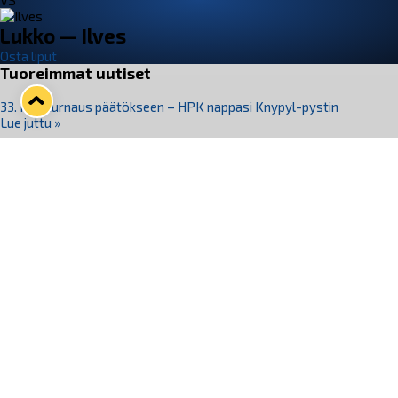
VS
Lukko — Ilves
Osta liput
Tuoreimmat uutiset
33. Pitsiturnaus päätökseen – HPK nappasi Knypyl-pystin
Lue juttu »
Otteluliput juhlakaudelle 26–27 nyt myynnissä!
Lue juttu »
Kiekko-Espoo voittaa historian ensimmäisen naisten
Pitsiturnauksen
Lue juttu »
Pitsiturnauksen päiväliput on loppuunmyyty – Pitsitunnelmaan
pääset myös Marina Vistan terassilla
Lue juttu »
Lukko ja pirkanmaalainen vaatevalmistaja Nousu yhteistyöhön
Lue juttu »
Seuraa Lukkoa somessa