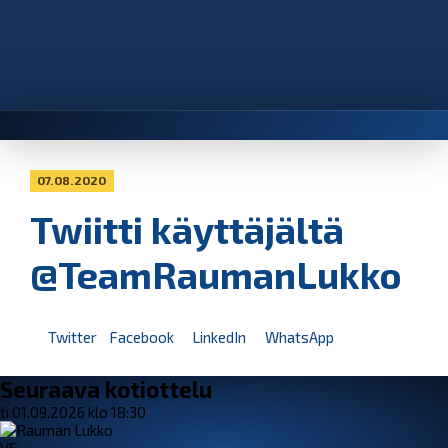
07.08.2020
Twiitti käyttäjältä
@TeamRaumanLukko
Twitter
Facebook
LinkedIn
WhatsApp
Seuraava kotiottelu
ti 01.09.2026 klo 18:30