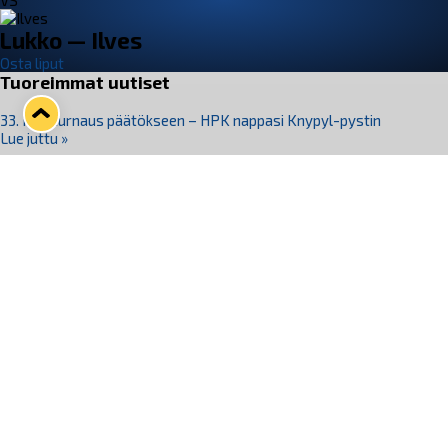
VS
Lukko — Ilves
Osta liput
Tuoreimmat uutiset
33. Pitsiturnaus päätökseen – HPK nappasi Knypyl-pystin
Lue juttu »
Otteluliput juhlakaudelle 26–27 nyt myynnissä!
Lue juttu »
Kiekko-Espoo voittaa historian ensimmäisen naisten
Pitsiturnauksen
Lue juttu »
Pitsiturnauksen päiväliput on loppuunmyyty – Pitsitunnelmaan
pääset myös Marina Vistan terassilla
Lue juttu »
Lukko ja pirkanmaalainen vaatevalmistaja Nousu yhteistyöhön
Lue juttu »
Seuraa Lukkoa somessa