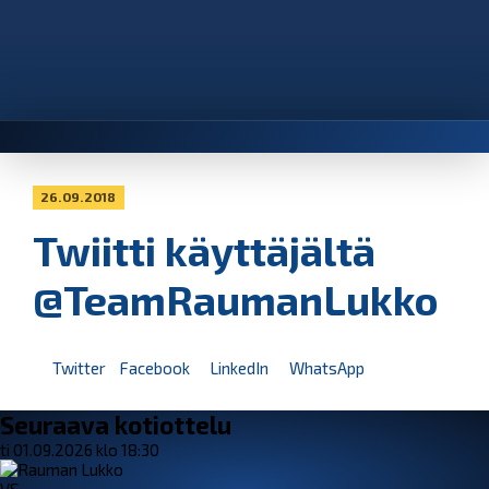
26.09.2018
Twiitti käyttäjältä
@TeamRaumanLukko
Twitter
Facebook
LinkedIn
WhatsApp
Seuraava kotiottelu
ti 01.09.2026 klo 18:30