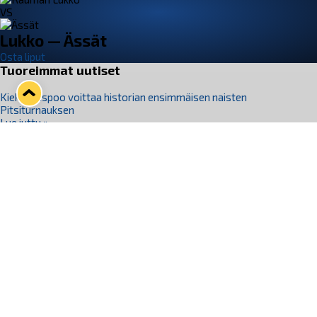
VS
Lukko — Ässät
Osta liput
Tuoreimmat uutiset
Kiekko-Espoo voittaa historian ensimmäisen naisten
Pitsiturnauksen
Lue juttu »
Pitsiturnauksen päiväliput on loppuunmyyty – Pitsitunnelmaan
pääset myös Marina Vistan terassilla
Lue juttu »
Lukko ja pirkanmaalainen vaatevalmistaja Nousu yhteistyöhön
Lue juttu »
Aapo Vanninen Nuorten Leijonien mukana
Lue juttu »
Rauman Lukko Oy on ostanut Marina Vista Oy:n liiketoiminnan
Raumalta
Lue juttu »