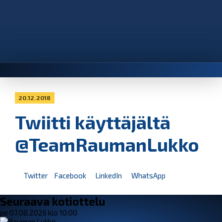
20.12.2018
Twiitti käyttäjältä
@TeamRaumanLukko
Twitter
Facebook
LinkedIn
WhatsApp
Seuraava kotiottelu
pe 07.08.2026 klo 10:00