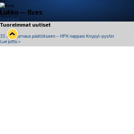
VS
Lukko — Ilves
Osta liput
Tuoreimmat uutiset
33. Pitsiturnaus päätökseen – HPK nappasi Knypyl-pystin
Lue juttu »
Otteluliput juhlakaudelle 26–27 nyt myynnissä!
Lue juttu »
Kiekko-Espoo voittaa historian ensimmäisen naisten
Pitsiturnauksen
Lue juttu »
Pitsiturnauksen päiväliput on loppuunmyyty – Pitsitunnelmaan
pääset myös Marina Vistan terassilla
Lue juttu »
Lukko ja pirkanmaalainen vaatevalmistaja Nousu yhteistyöhön
Lue juttu »
Seuraa Lukkoa somessa