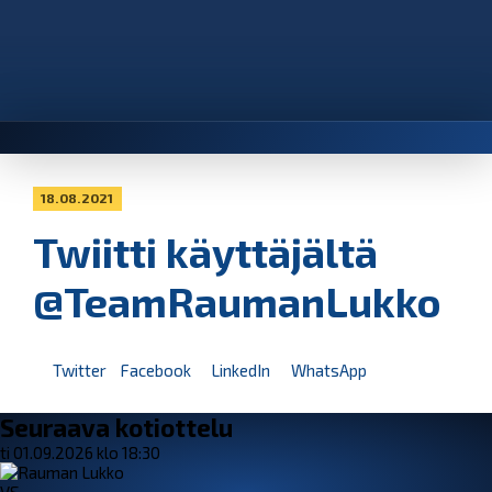
18.08.2021
Twiitti käyttäjältä
@TeamRaumanLukko
Twitter
Facebook
LinkedIn
WhatsApp
Seuraava kotiottelu
ti 01.09.2026 klo 18:30