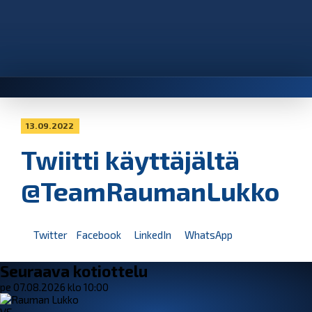
13.09.2022
Twiitti käyttäjältä
@TeamRaumanLukko
Twitter
Facebook
LinkedIn
WhatsApp
Seuraava kotiottelu
pe 07.08.2026 klo 10:00