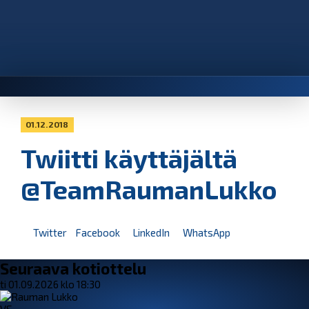
01.12.2018
Twiitti käyttäjältä
@TeamRaumanLukko
Twitter
Facebook
LinkedIn
WhatsApp
Seuraava kotiottelu
ti 01.09.2026 klo 18:30