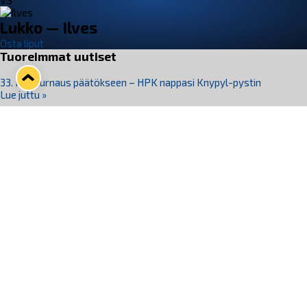
VS
Lukko — Ilves
Osta liput
Tuoreimmat uutiset
33. Pitsiturnaus päätökseen – HPK nappasi Knypyl-pystin
Lue juttu »
Otteluliput juhlakaudelle 26–27 nyt myynnissä!
Lue juttu »
Kiekko-Espoo voittaa historian ensimmäisen naisten
Pitsiturnauksen
Lue juttu »
Pitsiturnauksen päiväliput on loppuunmyyty – Pitsitunnelmaan
pääset myös Marina Vistan terassilla
Lue juttu »
Lukko ja pirkanmaalainen vaatevalmistaja Nousu yhteistyöhön
Lue juttu »
Seuraa Lukkoa somessa