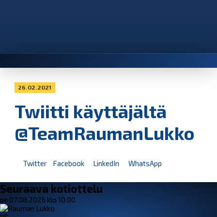
26.02.2021
Twiitti käyttäjältä
@TeamRaumanLukko
Twitter
Facebook
LinkedIn
WhatsApp
Seuraava kotiottelu
pe 07.08.2026 klo 10:00