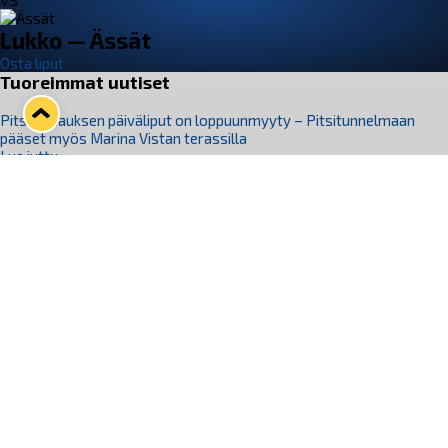
VS
Lukko — Ässät
Osta liput
Tuoreimmat uutiset
Pitsiturnauksen päiväliput on loppuunmyyty – Pitsitunnelmaan
pääset myös Marina Vistan terassilla
Lue juttu »
Lukko ja pirkanmaalainen vaatevalmistaja Nousu yhteistyöhön
Lue juttu »
Aapo Vanninen Nuorten Leijonien mukana
Lue juttu »
Rauman Lukko Oy on ostanut Marina Vista Oy:n liiketoiminnan
Raumalta
Lue juttu »
Varausviikonloppu oli kiireinen Jakub Florisille
Lue juttu »
Seuraa Lukkoa somessa