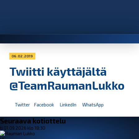
06.02.2019
Twiitti käyttäjältä
@TeamRaumanLukko
Twitter
Facebook
LinkedIn
WhatsApp
Seuraava kotiottelu
ti 01.09.2026 klo 18:30