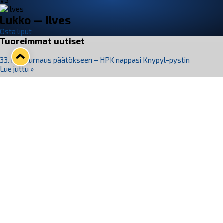
VS
Lukko — Ilves
Osta liput
Tuoreimmat uutiset
33. Pitsiturnaus päätökseen – HPK nappasi Knypyl-pystin
Lue juttu »
Otteluliput juhlakaudelle 26–27 nyt myynnissä!
Lue juttu »
Kiekko-Espoo voittaa historian ensimmäisen naisten
Pitsiturnauksen
Lue juttu »
Pitsiturnauksen päiväliput on loppuunmyyty – Pitsitunnelmaan
pääset myös Marina Vistan terassilla
Lue juttu »
Lukko ja pirkanmaalainen vaatevalmistaja Nousu yhteistyöhön
Lue juttu »
Seuraa Lukkoa somessa