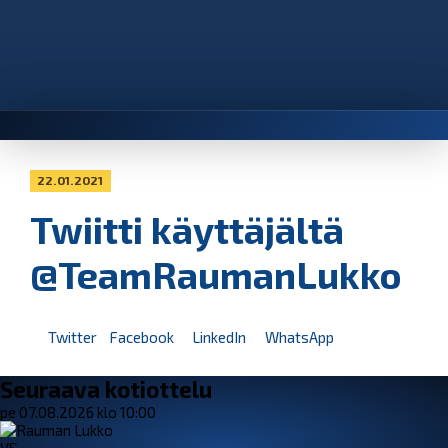
22.01.2021
Twiitti käyttäjältä
@TeamRaumanLukko
Twitter
Facebook
LinkedIn
WhatsApp
Seuraava kotiottelu
pe 07.08.2026 klo 10:00