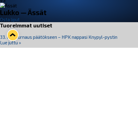
VS
Lukko — Ässät
Osta liput
Tuoreimmat uutiset
33. Pitsiturnaus päätökseen – HPK nappasi Knypyl-pystin
Lue juttu »
Otteluliput juhlakaudelle 26–27 nyt myynnissä!
Lue juttu »
Kiekko-Espoo voittaa historian ensimmäisen naisten
Pitsiturnauksen
Lue juttu »
Pitsiturnauksen päiväliput on loppuunmyyty – Pitsitunnelmaan
pääset myös Marina Vistan terassilla
Lue juttu »
Lukko ja pirkanmaalainen vaatevalmistaja Nousu yhteistyöhön
Lue juttu »
Seuraa Lukkoa somessa