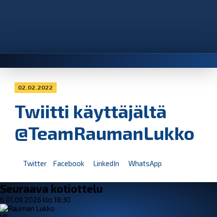
02.02.2022
Twiitti käyttäjältä
@TeamRaumanLukko
Twitter
Facebook
LinkedIn
WhatsApp
Seuraava kotiottelu
ti 01.09.2026 klo 18:30