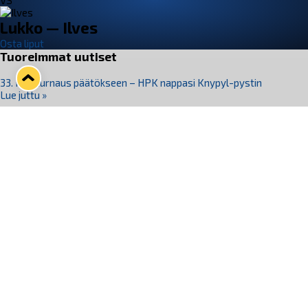
VS
Lukko — Ilves
Osta liput
Tuoreimmat uutiset
33. Pitsiturnaus päätökseen – HPK nappasi Knypyl-pystin
Lue juttu »
Otteluliput juhlakaudelle 26–27 nyt myynnissä!
Lue juttu »
Kiekko-Espoo voittaa historian ensimmäisen naisten
Pitsiturnauksen
Lue juttu »
Pitsiturnauksen päiväliput on loppuunmyyty – Pitsitunnelmaan
pääset myös Marina Vistan terassilla
Lue juttu »
Lukko ja pirkanmaalainen vaatevalmistaja Nousu yhteistyöhön
Lue juttu »
Seuraa Lukkoa somessa