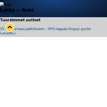
VS
Lukko — Ilves
Osta liput
Tuoreimmat uutiset
33. Pitsiturnaus päätökseen – HPK nappasi Knypyl-pystin
Lue juttu »
Otteluliput juhlakaudelle 26–27 nyt myynnissä!
Lue juttu »
Kiekko-Espoo voittaa historian ensimmäisen naisten
Pitsiturnauksen
Lue juttu »
Pitsiturnauksen päiväliput on loppuunmyyty – Pitsitunnelmaan
pääset myös Marina Vistan terassilla
Lue juttu »
Lukko ja pirkanmaalainen vaatevalmistaja Nousu yhteistyöhön
Lue juttu »
Seuraa Lukkoa somessa