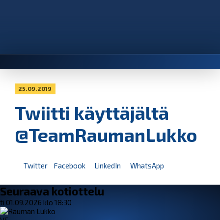
25.09.2019
Twiitti käyttäjältä
@TeamRaumanLukko
Twitter
Facebook
LinkedIn
WhatsApp
Seuraava kotiottelu
ti 01.09.2026 klo 18:30