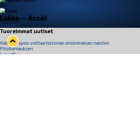
VS
Lukko — Ässät
Osta liput
Tuoreimmat uutiset
Kiekko-Espoo voittaa historian ensimmäisen naisten
Pitsiturnauksen
Lue juttu »
Pitsiturnauksen päiväliput on loppuunmyyty – Pitsitunnelmaan
pääset myös Marina Vistan terassilla
Lue juttu »
Lukko ja pirkanmaalainen vaatevalmistaja Nousu yhteistyöhön
Lue juttu »
Aapo Vanninen Nuorten Leijonien mukana
Lue juttu »
Rauman Lukko Oy on ostanut Marina Vista Oy:n liiketoiminnan
Raumalta
Lue juttu »