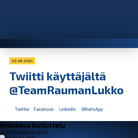
20.09.2021
Twiitti käyttäjältä
@TeamRaumanLukko
Twitter
Facebook
LinkedIn
WhatsApp
Seuraava kotiottelu
pe 07.08.2026 klo 10:00