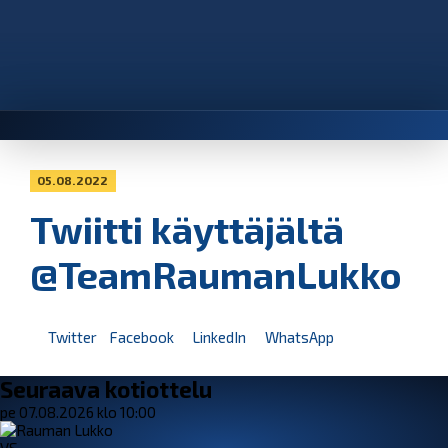
05.08.2022
Twiitti käyttäjältä
@TeamRaumanLukko
Twitter
Facebook
LinkedIn
WhatsApp
Seuraava kotiottelu
pe 07.08.2026 klo 10:00