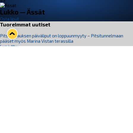
VS
Lukko — Ässät
Osta liput
Tuoreimmat uutiset
Pitsiturnauksen päiväliput on loppuunmyyty – Pitsitunnelmaan
pääset myös Marina Vistan terassilla
Lue juttu »
Lukko ja pirkanmaalainen vaatevalmistaja Nousu yhteistyöhön
Lue juttu »
Aapo Vanninen Nuorten Leijonien mukana
Lue juttu »
Rauman Lukko Oy on ostanut Marina Vista Oy:n liiketoiminnan
Raumalta
Lue juttu »
Varausviikonloppu oli kiireinen Jakub Florisille
Lue juttu »
Seuraa Lukkoa somessa