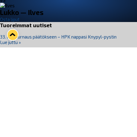
VS
Lukko — Ilves
Osta liput
Tuoreimmat uutiset
33. Pitsiturnaus päätökseen – HPK nappasi Knypyl-pystin
Lue juttu »
Otteluliput juhlakaudelle 26–27 nyt myynnissä!
Lue juttu »
Kiekko-Espoo voittaa historian ensimmäisen naisten
Pitsiturnauksen
Lue juttu »
Pitsiturnauksen päiväliput on loppuunmyyty – Pitsitunnelmaan
pääset myös Marina Vistan terassilla
Lue juttu »
Lukko ja pirkanmaalainen vaatevalmistaja Nousu yhteistyöhön
Lue juttu »
Seuraa Lukkoa somessa