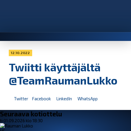
12.10.2022
Twiitti käyttäjältä
@TeamRaumanLukko
Twitter
Facebook
LinkedIn
WhatsApp
Seuraava kotiottelu
ti 01.09.2026 klo 18:30