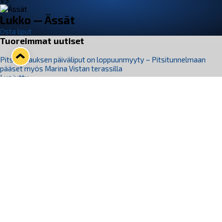
VS
Lukko — Ässät
Osta liput
Tuoreimmat uutiset
Pitsiturnauksen päiväliput on loppuunmyyty – Pitsitunnelmaan
pääset myös Marina Vistan terassilla
Lue juttu »
Lukko ja pirkanmaalainen vaatevalmistaja Nousu yhteistyöhön
Lue juttu »
Aapo Vanninen Nuorten Leijonien mukana
Lue juttu »
Rauman Lukko Oy on ostanut Marina Vista Oy:n liiketoiminnan
Raumalta
Lue juttu »
Varausviikonloppu oli kiireinen Jakub Florisille
Lue juttu »
Seuraa Lukkoa somessa