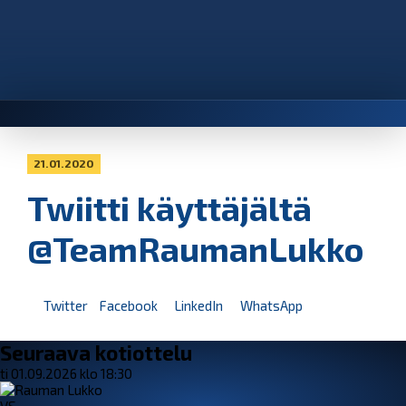
21.01.2020
Twiitti käyttäjältä
@TeamRaumanLukko
Twitter
Facebook
LinkedIn
WhatsApp
Seuraava kotiottelu
ti 01.09.2026 klo 18:30