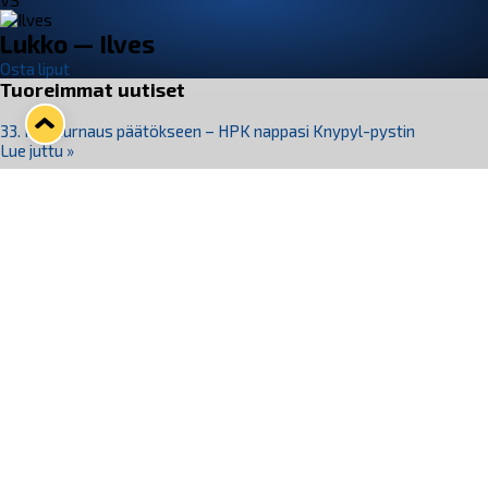
VS
Lukko — Ilves
Osta liput
Tuoreimmat uutiset
33. Pitsiturnaus päätökseen – HPK nappasi Knypyl-pystin
Lue juttu »
Otteluliput juhlakaudelle 26–27 nyt myynnissä!
Lue juttu »
Kiekko-Espoo voittaa historian ensimmäisen naisten
Pitsiturnauksen
Lue juttu »
Pitsiturnauksen päiväliput on loppuunmyyty – Pitsitunnelmaan
pääset myös Marina Vistan terassilla
Lue juttu »
Lukko ja pirkanmaalainen vaatevalmistaja Nousu yhteistyöhön
Lue juttu »
Seuraa Lukkoa somessa