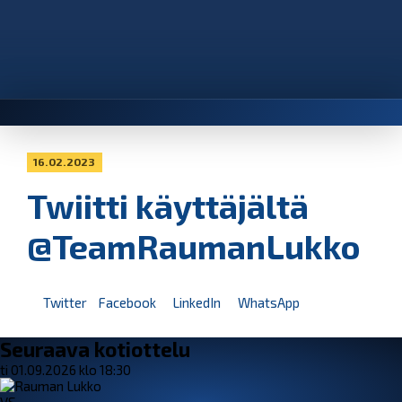
16.02.2023
Twiitti käyttäjältä
@TeamRaumanLukko
Twitter
Facebook
LinkedIn
WhatsApp
Seuraava kotiottelu
ti 01.09.2026 klo 18:30