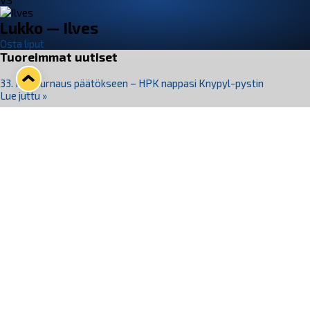
VS
Lukko — Ilves
Osta liput
Tuoreimmat uutiset
33. Pitsiturnaus päätökseen – HPK nappasi Knypyl-pystin
Lue juttu »
Otteluliput juhlakaudelle 26–27 nyt myynnissä!
Lue juttu »
Kiekko-Espoo voittaa historian ensimmäisen naisten
Pitsiturnauksen
Lue juttu »
Pitsiturnauksen päiväliput on loppuunmyyty – Pitsitunnelmaan
pääset myös Marina Vistan terassilla
Lue juttu »
Lukko ja pirkanmaalainen vaatevalmistaja Nousu yhteistyöhön
Lue juttu »
Seuraa Lukkoa somessa