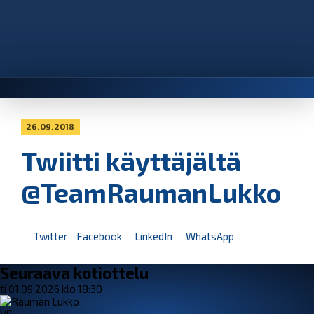
26.09.2018
Twiitti käyttäjältä
@TeamRaumanLukko
Twitter
Facebook
LinkedIn
WhatsApp
Seuraava kotiottelu
ti 01.09.2026 klo 18:30