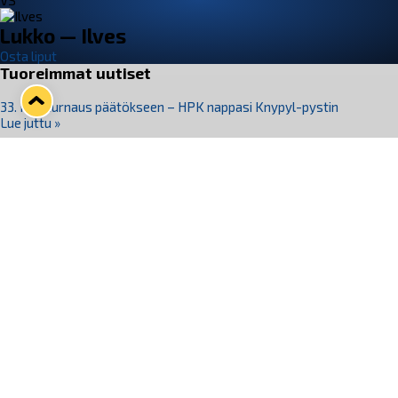
VS
Lukko — Ilves
Osta liput
Tuoreimmat uutiset
33. Pitsiturnaus päätökseen – HPK nappasi Knypyl-pystin
Lue juttu »
Otteluliput juhlakaudelle 26–27 nyt myynnissä!
Lue juttu »
Kiekko-Espoo voittaa historian ensimmäisen naisten
Pitsiturnauksen
Lue juttu »
Pitsiturnauksen päiväliput on loppuunmyyty – Pitsitunnelmaan
pääset myös Marina Vistan terassilla
Lue juttu »
Lukko ja pirkanmaalainen vaatevalmistaja Nousu yhteistyöhön
Lue juttu »
Seuraa Lukkoa somessa