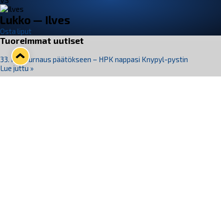
VS
Lukko — Ilves
Osta liput
Tuoreimmat uutiset
33. Pitsiturnaus päätökseen – HPK nappasi Knypyl-pystin
Lue juttu »
Otteluliput juhlakaudelle 26–27 nyt myynnissä!
Lue juttu »
Kiekko-Espoo voittaa historian ensimmäisen naisten
Pitsiturnauksen
Lue juttu »
Pitsiturnauksen päiväliput on loppuunmyyty – Pitsitunnelmaan
pääset myös Marina Vistan terassilla
Lue juttu »
Lukko ja pirkanmaalainen vaatevalmistaja Nousu yhteistyöhön
Lue juttu »
Seuraa Lukkoa somessa