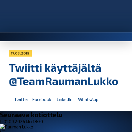
17.03.2019
Twiitti käyttäjältä
@TeamRaumanLukko
Twitter
Facebook
LinkedIn
WhatsApp
Seuraava kotiottelu
ti 01.09.2026 klo 18:30