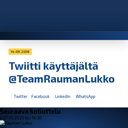
14.09.2018
Twiitti käyttäjältä
@TeamRaumanLukko
Twitter
Facebook
LinkedIn
WhatsApp
Seuraava kotiottelu
ti 01.09.2026 klo 18:30