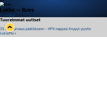
VS
Lukko — Ilves
Osta liput
Tuoreimmat uutiset
33. Pitsiturnaus päätökseen – HPK nappasi Knypyl-pystin
Lue juttu »
Otteluliput juhlakaudelle 26–27 nyt myynnissä!
Lue juttu »
Kiekko-Espoo voittaa historian ensimmäisen naisten
Pitsiturnauksen
Lue juttu »
Pitsiturnauksen päiväliput on loppuunmyyty – Pitsitunnelmaan
pääset myös Marina Vistan terassilla
Lue juttu »
Lukko ja pirkanmaalainen vaatevalmistaja Nousu yhteistyöhön
Lue juttu »
Seuraa Lukkoa somessa