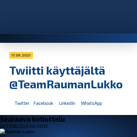
17.09.2021
Twiitti käyttäjältä
@TeamRaumanLukko
Twitter
Facebook
LinkedIn
WhatsApp
Seuraava kotiottelu
pe 07.08.2026 klo 10:00