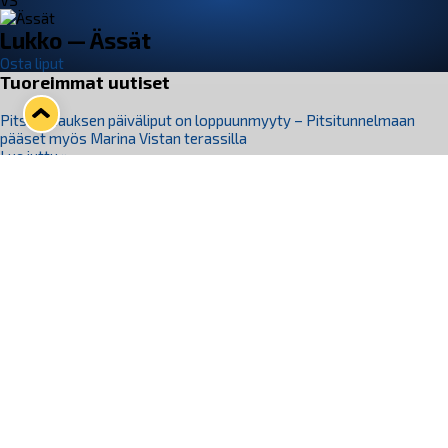
VS
Lukko — Ässät
Osta liput
Tuoreimmat uutiset
Pitsiturnauksen päiväliput on loppuunmyyty – Pitsitunnelmaan
pääset myös Marina Vistan terassilla
Lue juttu »
Lukko ja pirkanmaalainen vaatevalmistaja Nousu yhteistyöhön
Lue juttu »
Aapo Vanninen Nuorten Leijonien mukana
Lue juttu »
Rauman Lukko Oy on ostanut Marina Vista Oy:n liiketoiminnan
Raumalta
Lue juttu »
Varausviikonloppu oli kiireinen Jakub Florisille
Lue juttu »
Seuraa Lukkoa somessa