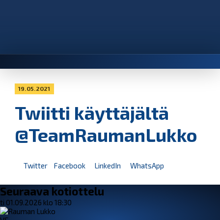
19.05.2021
Twiitti käyttäjältä
@TeamRaumanLukko
Twitter
Facebook
LinkedIn
WhatsApp
Seuraava kotiottelu
ti 01.09.2026 klo 18:30