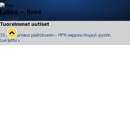
VS
Lukko — Ilves
Osta liput
Tuoreimmat uutiset
33. Pitsiturnaus päätökseen – HPK nappasi Knypyl-pystin
Lue juttu »
Otteluliput juhlakaudelle 26–27 nyt myynnissä!
Lue juttu »
Kiekko-Espoo voittaa historian ensimmäisen naisten
Pitsiturnauksen
Lue juttu »
Pitsiturnauksen päiväliput on loppuunmyyty – Pitsitunnelmaan
pääset myös Marina Vistan terassilla
Lue juttu »
Lukko ja pirkanmaalainen vaatevalmistaja Nousu yhteistyöhön
Lue juttu »
Seuraa Lukkoa somessa