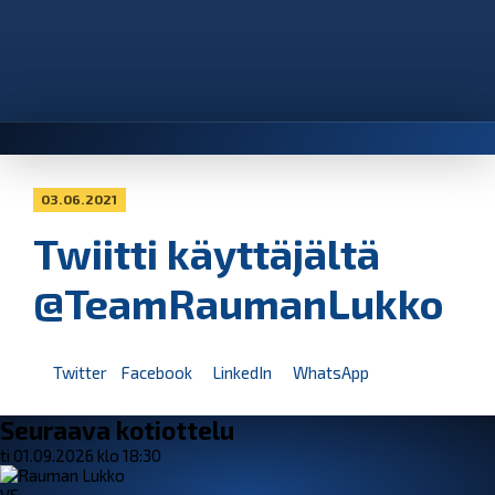
03.06.2021
Twiitti käyttäjältä
@TeamRaumanLukko
Twitter
Facebook
LinkedIn
WhatsApp
Seuraava kotiottelu
ti 01.09.2026 klo 18:30