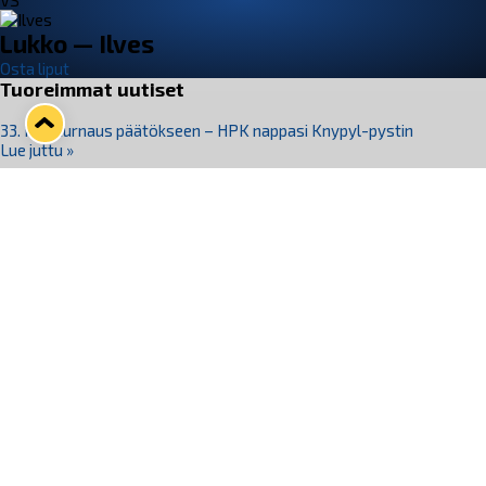
VS
Lukko — Ilves
Osta liput
Tuoreimmat uutiset
33. Pitsiturnaus päätökseen – HPK nappasi Knypyl-pystin
Lue juttu »
Otteluliput juhlakaudelle 26–27 nyt myynnissä!
Lue juttu »
Kiekko-Espoo voittaa historian ensimmäisen naisten
Pitsiturnauksen
Lue juttu »
Pitsiturnauksen päiväliput on loppuunmyyty – Pitsitunnelmaan
pääset myös Marina Vistan terassilla
Lue juttu »
Lukko ja pirkanmaalainen vaatevalmistaja Nousu yhteistyöhön
Lue juttu »
Seuraa Lukkoa somessa