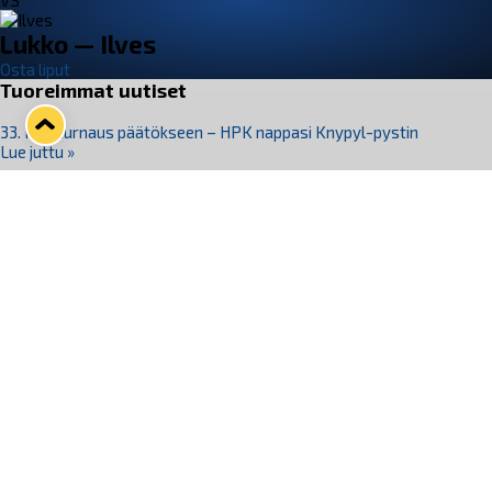
VS
Lukko — Ilves
Osta liput
Tuoreimmat uutiset
33. Pitsiturnaus päätökseen – HPK nappasi Knypyl-pystin
Lue juttu »
Otteluliput juhlakaudelle 26–27 nyt myynnissä!
Lue juttu »
Kiekko-Espoo voittaa historian ensimmäisen naisten
Pitsiturnauksen
Lue juttu »
Pitsiturnauksen päiväliput on loppuunmyyty – Pitsitunnelmaan
pääset myös Marina Vistan terassilla
Lue juttu »
Lukko ja pirkanmaalainen vaatevalmistaja Nousu yhteistyöhön
Lue juttu »
Seuraa Lukkoa somessa