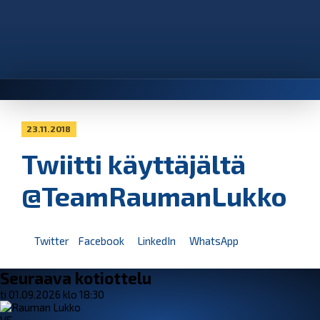
23.11.2018
Twiitti käyttäjältä
@TeamRaumanLukko
Twitter
Facebook
LinkedIn
WhatsApp
Seuraava kotiottelu
ti 01.09.2026 klo 18:30