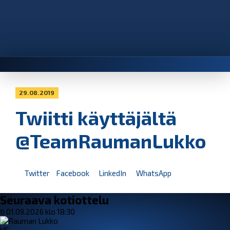
29.08.2019
Twiitti käyttäjältä
@TeamRaumanLukko
Twitter
Facebook
LinkedIn
WhatsApp
Seuraava kotiottelu
ti 01.09.2026 klo 18:30