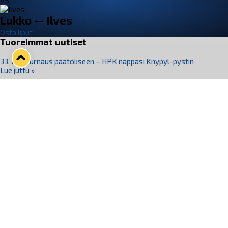
VS
Lukko — Ilves
Osta liput
Tuoreimmat uutiset
33. Pitsiturnaus päätökseen – HPK nappasi Knypyl-pystin
Lue juttu »
Otteluliput juhlakaudelle 26–27 nyt myynnissä!
Lue juttu »
Kiekko-Espoo voittaa historian ensimmäisen naisten
Pitsiturnauksen
Lue juttu »
Pitsiturnauksen päiväliput on loppuunmyyty – Pitsitunnelmaan
pääset myös Marina Vistan terassilla
Lue juttu »
Lukko ja pirkanmaalainen vaatevalmistaja Nousu yhteistyöhön
Lue juttu »
Seuraa Lukkoa somessa