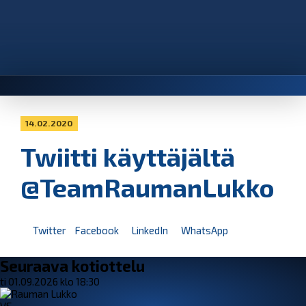
14.02.2020
Twiitti käyttäjältä
@TeamRaumanLukko
Twitter
Facebook
LinkedIn
WhatsApp
Seuraava kotiottelu
ti 01.09.2026 klo 18:30