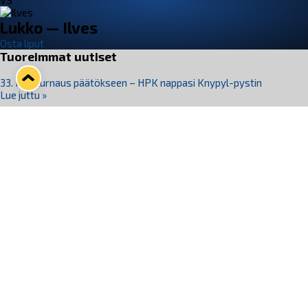
VS
Lukko — Ilves
Osta liput
Tuoreimmat uutiset
33. Pitsiturnaus päätökseen – HPK nappasi Knypyl-pystin
Lue juttu »
Otteluliput juhlakaudelle 26–27 nyt myynnissä!
Lue juttu »
Kiekko-Espoo voittaa historian ensimmäisen naisten
Pitsiturnauksen
Lue juttu »
Pitsiturnauksen päiväliput on loppuunmyyty – Pitsitunnelmaan
pääset myös Marina Vistan terassilla
Lue juttu »
Lukko ja pirkanmaalainen vaatevalmistaja Nousu yhteistyöhön
Lue juttu »
Seuraa Lukkoa somessa