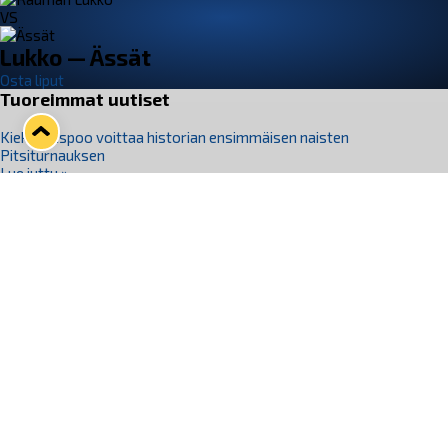
VS
Lukko — Ässät
Osta liput
Tuoreimmat uutiset
Kiekko-Espoo voittaa historian ensimmäisen naisten
Pitsiturnauksen
Lue juttu »
Pitsiturnauksen päiväliput on loppuunmyyty – Pitsitunnelmaan
pääset myös Marina Vistan terassilla
Lue juttu »
Lukko ja pirkanmaalainen vaatevalmistaja Nousu yhteistyöhön
Lue juttu »
Aapo Vanninen Nuorten Leijonien mukana
Lue juttu »
Rauman Lukko Oy on ostanut Marina Vista Oy:n liiketoiminnan
Raumalta
Lue juttu »