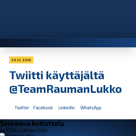
29.12.2018
Twiitti käyttäjältä
@TeamRaumanLukko
Twitter
Facebook
LinkedIn
WhatsApp
Seuraava kotiottelu
pe 07.08.2026 klo 10:00