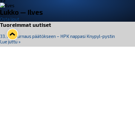
VS
Lukko — Ilves
Osta liput
Tuoreimmat uutiset
33. Pitsiturnaus päätökseen – HPK nappasi Knypyl-pystin
Lue juttu »
Otteluliput juhlakaudelle 26–27 nyt myynnissä!
Lue juttu »
Kiekko-Espoo voittaa historian ensimmäisen naisten
Pitsiturnauksen
Lue juttu »
Pitsiturnauksen päiväliput on loppuunmyyty – Pitsitunnelmaan
pääset myös Marina Vistan terassilla
Lue juttu »
Lukko ja pirkanmaalainen vaatevalmistaja Nousu yhteistyöhön
Lue juttu »
Seuraa Lukkoa somessa