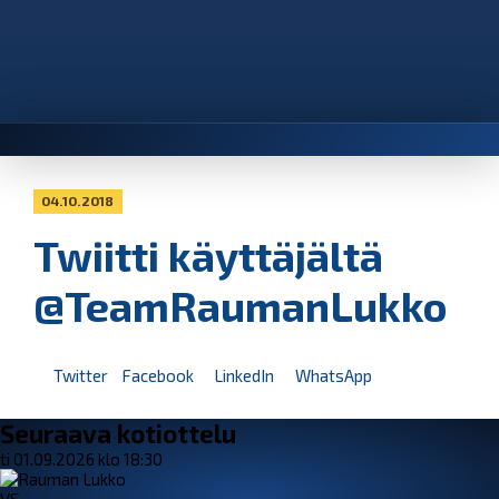
04.10.2018
Twiitti käyttäjältä
@TeamRaumanLukko
Twitter
Facebook
LinkedIn
WhatsApp
Seuraava kotiottelu
ti 01.09.2026 klo 18:30