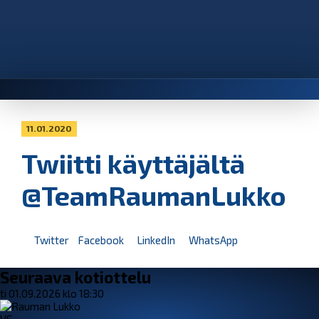
11.01.2020
Twiitti käyttäjältä
@TeamRaumanLukko
Twitter
Facebook
LinkedIn
WhatsApp
Seuraava kotiottelu
ti 01.09.2026 klo 18:30