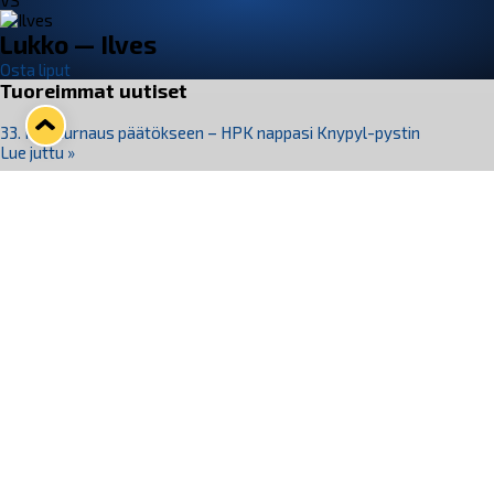
VS
Lukko — Ilves
Osta liput
Tuoreimmat uutiset
33. Pitsiturnaus päätökseen – HPK nappasi Knypyl-pystin
Lue juttu »
Otteluliput juhlakaudelle 26–27 nyt myynnissä!
Lue juttu »
Kiekko-Espoo voittaa historian ensimmäisen naisten
Pitsiturnauksen
Lue juttu »
Pitsiturnauksen päiväliput on loppuunmyyty – Pitsitunnelmaan
pääset myös Marina Vistan terassilla
Lue juttu »
Lukko ja pirkanmaalainen vaatevalmistaja Nousu yhteistyöhön
Lue juttu »
Seuraa Lukkoa somessa