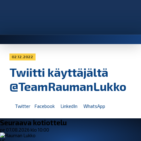
02.12.2022
Twiitti käyttäjältä
@TeamRaumanLukko
Twitter
Facebook
LinkedIn
WhatsApp
Seuraava kotiottelu
pe 07.08.2026 klo 10:00