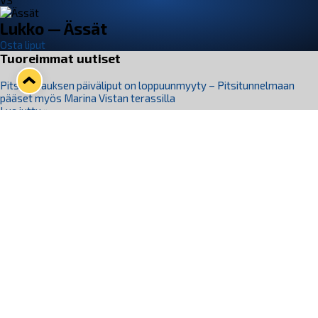
VS
Lukko — Ässät
Osta liput
Tuoreimmat uutiset
Pitsiturnauksen päiväliput on loppuunmyyty – Pitsitunnelmaan
pääset myös Marina Vistan terassilla
Lue juttu »
Lukko ja pirkanmaalainen vaatevalmistaja Nousu yhteistyöhön
Lue juttu »
Aapo Vanninen Nuorten Leijonien mukana
Lue juttu »
Rauman Lukko Oy on ostanut Marina Vista Oy:n liiketoiminnan
Raumalta
Lue juttu »
Varausviikonloppu oli kiireinen Jakub Florisille
Lue juttu »
Seuraa Lukkoa somessa