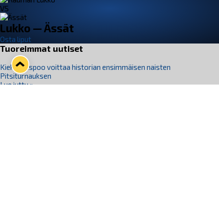
VS
Lukko — Ässät
Osta liput
Tuoreimmat uutiset
Kiekko-Espoo voittaa historian ensimmäisen naisten
Pitsiturnauksen
Lue juttu »
Pitsiturnauksen päiväliput on loppuunmyyty – Pitsitunnelmaan
pääset myös Marina Vistan terassilla
Lue juttu »
Lukko ja pirkanmaalainen vaatevalmistaja Nousu yhteistyöhön
Lue juttu »
Aapo Vanninen Nuorten Leijonien mukana
Lue juttu »
Rauman Lukko Oy on ostanut Marina Vista Oy:n liiketoiminnan
Raumalta
Lue juttu »