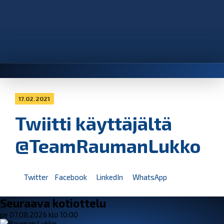
17.02.2021
Twiitti käyttäjältä
@TeamRaumanLukko
Twitter
Facebook
LinkedIn
WhatsApp
Seuraava kotiottelu
pe 07.08.2026 klo 10:00