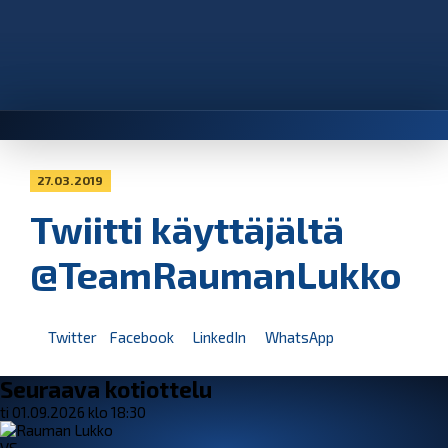
27.03.2019
Twiitti käyttäjältä
@TeamRaumanLukko
Twitter
Facebook
LinkedIn
WhatsApp
Seuraava kotiottelu
ti 01.09.2026 klo 18:30