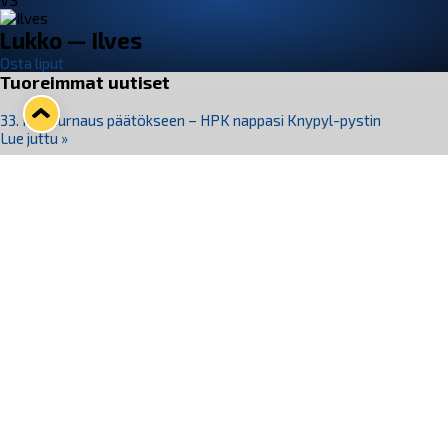
VS
Lukko — Ilves
Osta liput
Tuoreimmat uutiset
33. Pitsiturnaus päätökseen – HPK nappasi Knypyl-pystin
Lue juttu »
Otteluliput juhlakaudelle 26–27 nyt myynnissä!
Lue juttu »
Kiekko-Espoo voittaa historian ensimmäisen naisten
Pitsiturnauksen
Lue juttu »
Pitsiturnauksen päiväliput on loppuunmyyty – Pitsitunnelmaan
pääset myös Marina Vistan terassilla
Lue juttu »
Lukko ja pirkanmaalainen vaatevalmistaja Nousu yhteistyöhön
Lue juttu »
Seuraa Lukkoa somessa