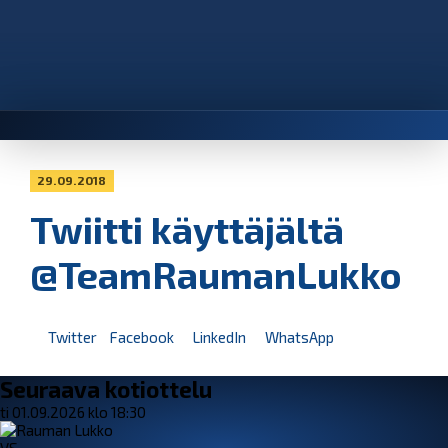
29.09.2018
Twiitti käyttäjältä
@TeamRaumanLukko
Twitter
Facebook
LinkedIn
WhatsApp
Seuraava kotiottelu
ti 01.09.2026 klo 18:30