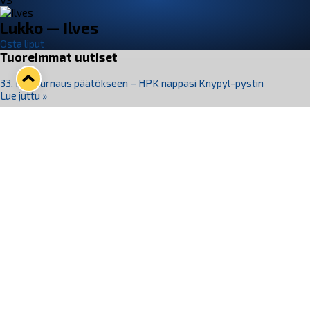
VS
Lukko — Ilves
Osta liput
Tuoreimmat uutiset
33. Pitsiturnaus päätökseen – HPK nappasi Knypyl-pystin
Lue juttu »
Otteluliput juhlakaudelle 26–27 nyt myynnissä!
Lue juttu »
Kiekko-Espoo voittaa historian ensimmäisen naisten
Pitsiturnauksen
Lue juttu »
Pitsiturnauksen päiväliput on loppuunmyyty – Pitsitunnelmaan
pääset myös Marina Vistan terassilla
Lue juttu »
Lukko ja pirkanmaalainen vaatevalmistaja Nousu yhteistyöhön
Lue juttu »
Seuraa Lukkoa somessa