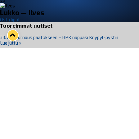
VS
Lukko — Ilves
Osta liput
Tuoreimmat uutiset
33. Pitsiturnaus päätökseen – HPK nappasi Knypyl-pystin
Lue juttu »
Otteluliput juhlakaudelle 26–27 nyt myynnissä!
Lue juttu »
Kiekko-Espoo voittaa historian ensimmäisen naisten
Pitsiturnauksen
Lue juttu »
Pitsiturnauksen päiväliput on loppuunmyyty – Pitsitunnelmaan
pääset myös Marina Vistan terassilla
Lue juttu »
Lukko ja pirkanmaalainen vaatevalmistaja Nousu yhteistyöhön
Lue juttu »
Seuraa Lukkoa somessa