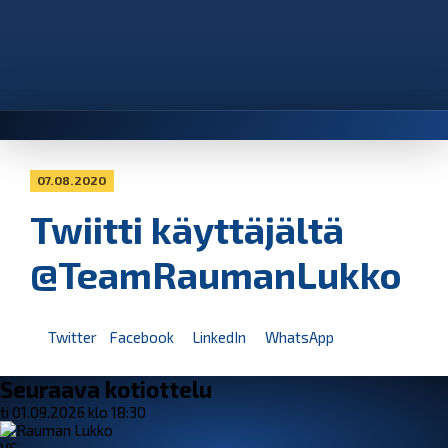
07.08.2020
Twiitti käyttäjältä
@TeamRaumanLukko
Twitter
Facebook
LinkedIn
WhatsApp
Seuraava kotiottelu
ti 01.09.2026 klo 18:30