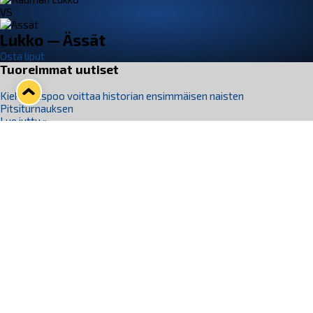
VS
Lukko — Ässät
Osta liput
Tuoreimmat uutiset
Kiekko-Espoo voittaa historian ensimmäisen naisten
Pitsiturnauksen
Lue juttu »
Pitsiturnauksen päiväliput on loppuunmyyty – Pitsitunnelmaan
pääset myös Marina Vistan terassilla
Lue juttu »
Lukko ja pirkanmaalainen vaatevalmistaja Nousu yhteistyöhön
Lue juttu »
Aapo Vanninen Nuorten Leijonien mukana
Lue juttu »
Rauman Lukko Oy on ostanut Marina Vista Oy:n liiketoiminnan
Raumalta
Lue juttu »