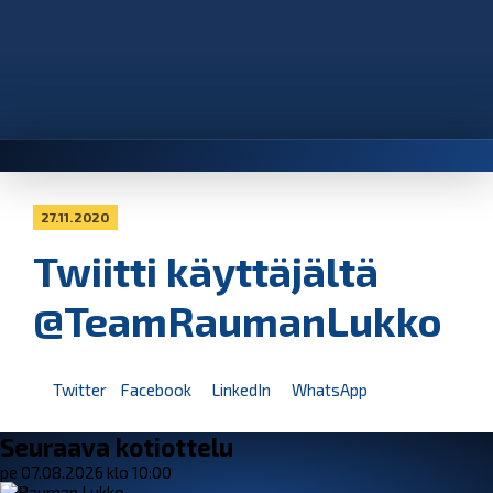
27.11.2020
Twiitti käyttäjältä
@TeamRaumanLukko
Twitter
Facebook
LinkedIn
WhatsApp
Seuraava kotiottelu
pe 07.08.2026 klo 10:00