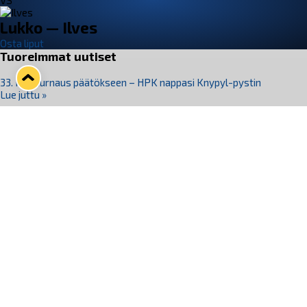
VS
Lukko — Ilves
Osta liput
Tuoreimmat uutiset
33. Pitsiturnaus päätökseen – HPK nappasi Knypyl-pystin
Lue juttu »
Otteluliput juhlakaudelle 26–27 nyt myynnissä!
Lue juttu »
Kiekko-Espoo voittaa historian ensimmäisen naisten
Pitsiturnauksen
Lue juttu »
Pitsiturnauksen päiväliput on loppuunmyyty – Pitsitunnelmaan
pääset myös Marina Vistan terassilla
Lue juttu »
Lukko ja pirkanmaalainen vaatevalmistaja Nousu yhteistyöhön
Lue juttu »
Seuraa Lukkoa somessa