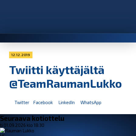
12.12.2019
Twiitti käyttäjältä
@TeamRaumanLukko
Twitter
Facebook
LinkedIn
WhatsApp
Seuraava kotiottelu
ti 01.09.2026 klo 18:30