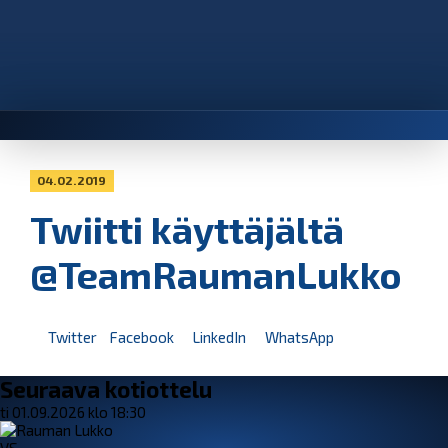
04.02.2019
Twiitti käyttäjältä
@TeamRaumanLukko
Twitter
Facebook
LinkedIn
WhatsApp
Seuraava kotiottelu
ti 01.09.2026 klo 18:30