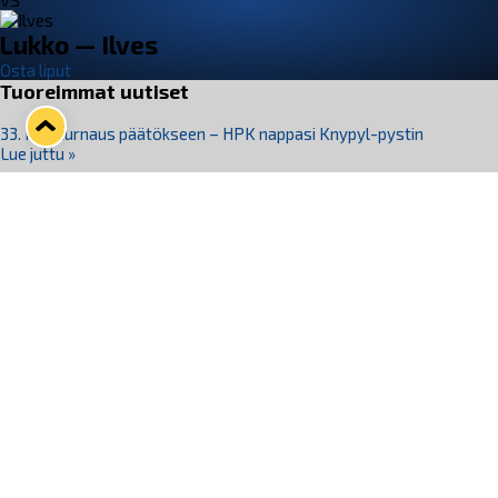
VS
Lukko — Ilves
Osta liput
Tuoreimmat uutiset
33. Pitsiturnaus päätökseen – HPK nappasi Knypyl-pystin
Lue juttu »
Otteluliput juhlakaudelle 26–27 nyt myynnissä!
Lue juttu »
Kiekko-Espoo voittaa historian ensimmäisen naisten
Pitsiturnauksen
Lue juttu »
Pitsiturnauksen päiväliput on loppuunmyyty – Pitsitunnelmaan
pääset myös Marina Vistan terassilla
Lue juttu »
Lukko ja pirkanmaalainen vaatevalmistaja Nousu yhteistyöhön
Lue juttu »
Seuraa Lukkoa somessa