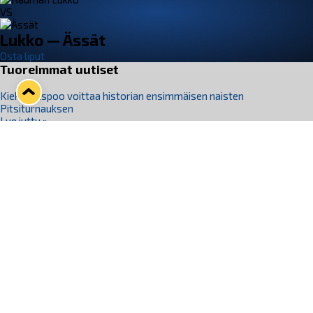
VS
Lukko — Ässät
Osta liput
Tuoreimmat uutiset
Kiekko-Espoo voittaa historian ensimmäisen naisten
Pitsiturnauksen
Lue juttu »
Pitsiturnauksen päiväliput on loppuunmyyty – Pitsitunnelmaan
pääset myös Marina Vistan terassilla
Lue juttu »
Lukko ja pirkanmaalainen vaatevalmistaja Nousu yhteistyöhön
Lue juttu »
Aapo Vanninen Nuorten Leijonien mukana
Lue juttu »
Rauman Lukko Oy on ostanut Marina Vista Oy:n liiketoiminnan
Raumalta
Lue juttu »