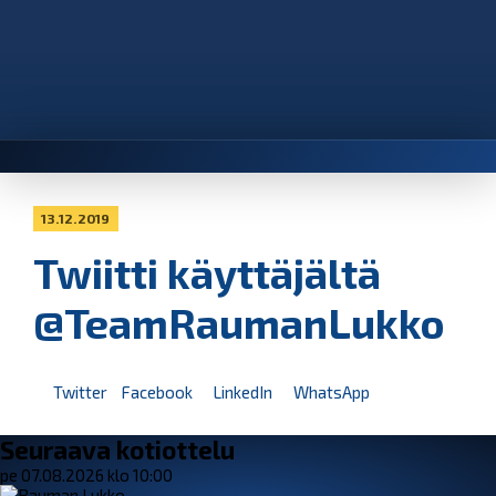
13.12.2019
Twiitti käyttäjältä
@TeamRaumanLukko
Twitter
Facebook
LinkedIn
WhatsApp
Seuraava kotiottelu
pe 07.08.2026 klo 10:00