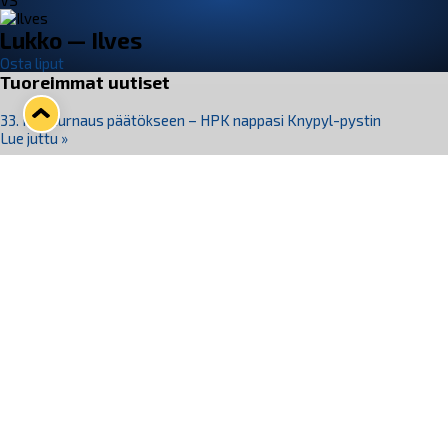
VS
Lukko — Ilves
Osta liput
Tuoreimmat uutiset
33. Pitsiturnaus päätökseen – HPK nappasi Knypyl-pystin
Lue juttu »
Otteluliput juhlakaudelle 26–27 nyt myynnissä!
Lue juttu »
Kiekko-Espoo voittaa historian ensimmäisen naisten
Pitsiturnauksen
Lue juttu »
Pitsiturnauksen päiväliput on loppuunmyyty – Pitsitunnelmaan
pääset myös Marina Vistan terassilla
Lue juttu »
Lukko ja pirkanmaalainen vaatevalmistaja Nousu yhteistyöhön
Lue juttu »
Seuraa Lukkoa somessa