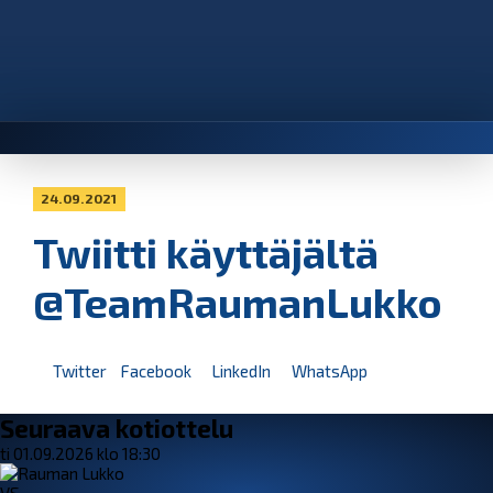
24.09.2021
Twiitti käyttäjältä
@TeamRaumanLukko
Twitter
Facebook
LinkedIn
WhatsApp
Seuraava kotiottelu
ti 01.09.2026 klo 18:30