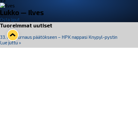
VS
Lukko — Ilves
Osta liput
Tuoreimmat uutiset
33. Pitsiturnaus päätökseen – HPK nappasi Knypyl-pystin
Lue juttu »
Otteluliput juhlakaudelle 26–27 nyt myynnissä!
Lue juttu »
Kiekko-Espoo voittaa historian ensimmäisen naisten
Pitsiturnauksen
Lue juttu »
Pitsiturnauksen päiväliput on loppuunmyyty – Pitsitunnelmaan
pääset myös Marina Vistan terassilla
Lue juttu »
Lukko ja pirkanmaalainen vaatevalmistaja Nousu yhteistyöhön
Lue juttu »
Seuraa Lukkoa somessa