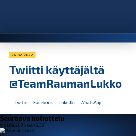
26.02.2022
Twiitti käyttäjältä
@TeamRaumanLukko
Twitter
Facebook
LinkedIn
WhatsApp
Seuraava kotiottelu
ti 01.09.2026 klo 18:30