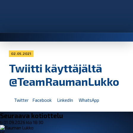
02.05.2021
Twiitti käyttäjältä
@TeamRaumanLukko
Twitter
Facebook
LinkedIn
WhatsApp
Seuraava kotiottelu
ti 01.09.2026 klo 18:30